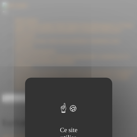
Panneau de gestion des cookies
Notre maison
Cholet Dupont Oudart
Cholet Dupont Asset Management
Le Groupe
Milleis
Notre démarche responsable
La fondation Mill'espoirs
Vos attentes
Construire l'avenir
Gérer votre patrimoine
Transmettre votre
patrimoine
Notre accompagnement
Les offres de gestion
L'ingénierie patrimoniale
L'assurance-vie
Le
crédit
L'investissement immobilier
Actualités
Les chroniques boursières
Les stratégies d'investissement
Fiscalité et
Patrimoine
Nos interventions dans les médias
La Lettre
Les flashs
Nos fonds
Notre offre de fonds
Les gérants
Nos récompenses
Espace privé
La Lettre
Ce site
Avril 2025