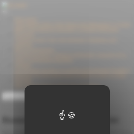
Panneau de gestion des cookies
Notre maison
Cholet Dupont Oudart
Cholet Dupont Asset Management
Le Groupe
Milleis
Notre démarche responsable
La fondation Mill'espoirs
Vos attentes
Construire l'avenir
Gérer votre patrimoine
Transmettre votre
patrimoine
Notre accompagnement
Les offres de gestion
L'ingénierie patrimoniale
L'assurance-vie
Le
crédit
L'investissement immobilier
Actualités
Les chroniques boursières
Les stratégies d'investissement
Fiscalité et
Patrimoine
Nos interventions dans les médias
La Lettre
Les flashs
Nos fonds
Notre offre de fonds
Les gérants
Nos récompenses
Espace privé
Bonnes pratiques cybersécurité
Dans un monde toujours plus connecté, il est essentiel d’avoir les bonnes