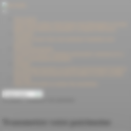
Panneau de gestion des cookies
Notre maison
Cholet Dupont Oudart
Cholet Dupont Asset Management
Le Groupe
Milleis
Notre démarche responsable
La fondation Mill'espoirs
Vos attentes
Construire l'avenir
Gérer votre patrimoine
Transmettre votre
patrimoine
Notre accompagnement
Les offres de gestion
L'ingénierie patrimoniale
L'assurance-vie
Le
crédit
L'investissement immobilier
Actualités
Les chroniques boursières
Les stratégies d'investissement
Fiscalité et
Patrimoine
Nos interventions dans les médias
La Lettre
Les flashs
Nos fonds
Notre offre de fonds
Les gérants
Nos récompenses
Espace privé
Vos attentes > Transmettre votre patrimoine
Transmettre votre patrimoine