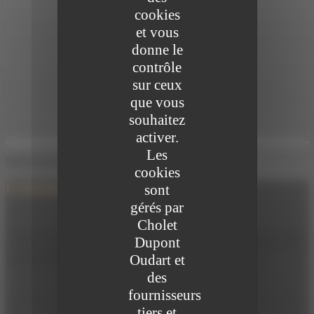
cookies
et vous
donne le
contrôle
sur ceux
que vous
souhaitez
activer.
Les
Notre accompagnement
cookies
L'assurance-vie
sont
gérés par
Cholet
Reconnus pour leur souplesse, les contrats d’assurance-vie vous permettent
Dupont
de vous constituer une épargne sur le long terme, tout en bénéficiant d’un
Oudart et
cadre fiscal favorable.
des
fournisseurs
tiers et