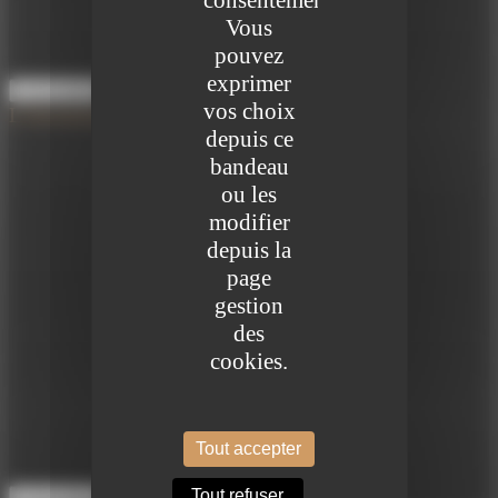
consentement.
Vous
pouvez
exprimer
Lire la suite
vos choix
L'investissement immobilier
depuis ce
bandeau
L’immobilier est souvent un actif incontournable dans la constitution et le
ou les
développement d’un patrimoine global et il permet de répondre à nombre
modifier
de problématiques.
depuis la
page
gestion
des
cookies.
Tout accepter
Tout refuser
Lire la suite