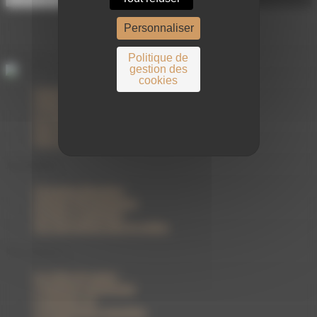
Personnaliser
Politique de
Cette page a été publiée le
19/09/2025
gestion des
cookies
Cholet Dupont Oudart
Cholet Dupont Asset Management
Le Groupe Milleis
Notre démarche responsable CDAM
Nous contacter
Actualités
Chroniques Boursières
Stratégie d'Investissement
Fiscalité et patrimoine
Nos interventions dans les médias
Nos métiers
Les offres de gestion
L'ingénierie patrimoniale
L’assurance vie
L'investissement immobilier