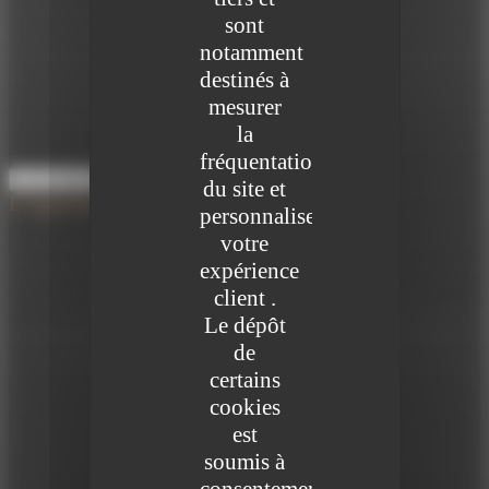
sont
notamment
destinés à
mesurer
la
fréquentation
Lire la suite
du site et
L'ingénierie patrimoniale
personnaliser
votre
expérience
Les problématiques patrimoniales variées et complexes de nos clients
client .
nécessitent des compétences et savoir-faire spécifiques que nos ingénieurs
patrimoniaux mettent à votre service au quotidien.
Le dépôt
de
certains
cookies
est
soumis à