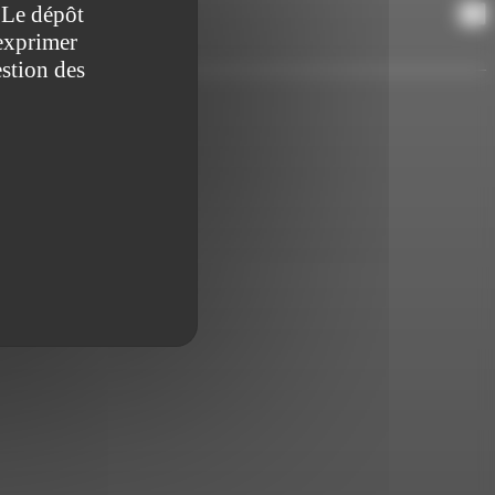
. Le dépôt
+
exprimer
stion des