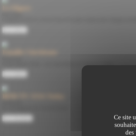
Le Figaro
09/07/2026
Comment la folie de l’IA aux États-Unis aspire toujours plus l’épargne mondi
Lire l'article
Famille Chrétienne
04/02/2026
Cholet Dupont Oudart : une vision éthique de l'usage de l’argent
Lire l'article
BFM TV /USA Today
25/02/2026
IA : des gagnants qui sous-performent
Ce site 
Voir l'émission
souhaite
des 