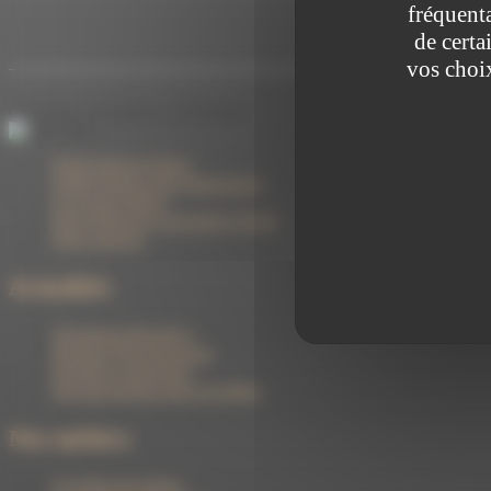
fréquenta
de cert
vos choi
Cette page a été publiée le
23/05/2024
Cholet Dupont Oudart
Cholet Dupont Asset Management
Le Groupe Milleis
Notre démarche responsable CDAM
Nous contacter
Actualités
Chroniques Boursières
Stratégie d'Investissement
Fiscalité et patrimoine
Nos interventions dans les médias
Nos métiers
Les offres de gestion