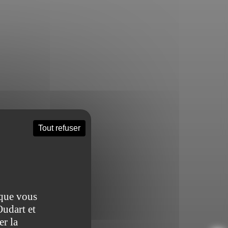
Tout refuser
 que vous
Oudart et
er la