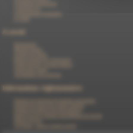
L'ingénierie patrimoniale
L’assurance vie
L'investissement immobilier
Le crédit
A savoir
Réclamations
Mentions légales
Garantie des dépôts
Bonnes pratiques de cybersécurité
Fraude bancaire : les bons réflexes
Gestion des cookies
Accessibilité: non conforme
Informations réglementaires
Politique de protection des données personnelles
Politique de gestion des conflits d'intérêts
Politique de sélection des intermédiaires
Rapport sur les 5 premiers intermédiaires de marché
Rapport 29 LEC
Loi Eckert : rapport comptes inactifs