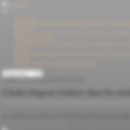
Panneau de gestion des cookies
Notre maison
Cholet Dupont Oudart
Cholet Dupont Asset Management
Le Groupe Mi
Vos attentes
Construire l'avenir
Gérer votre patrimoine
Transmettre votre patrimoi
Notre accompagnement
Les offres de gestion
L'ingénierie patrimoniale
L'assurance-vie
Le créd
Actualités
Les chroniques boursières
Les stratégies d'investissement
Fiscalité et 
Nos fonds
Notre offre de fonds
Les gérants
Nos récompenses
Espace privé
Actualités > Cholet Dupont Oudart dans les médias
Cholet Dupont Oudart dans les mé
Les gérants et experts de Cholet Dupont Oudart sont réguli