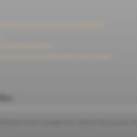
lleis
Notre démarche responsable
La fondation Mill'espoirs
ne
it
L'investissement immobilier
Patrimoine
Nos interventions dans les médias
La Lettre
Les flashs
dias
èrement invités à partager leurs analyses dans la presse. Re