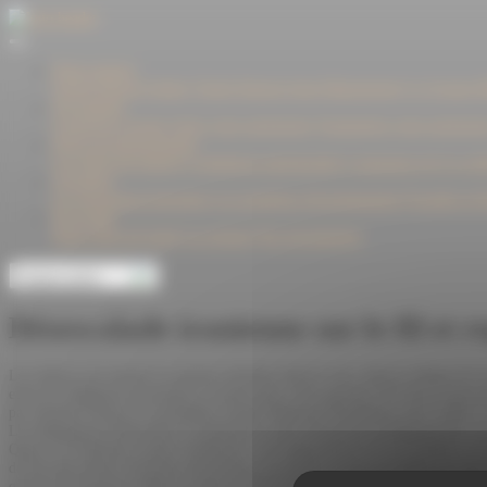
Panneau de gestion des cookies
Notre maison
Cholet Dupont Oudart
Cholet Dupont Asset Management
Le Groupe Mi
Vos attentes
Construire l'avenir
Gérer votre patrimoine
Transmettre votre patrimoi
Notre accompagnement
Les offres de gestion
L'ingénierie patrimoniale
L'assurance-vie
Le créd
Actualités
Les chroniques boursières
Les stratégies d'investissement
Fiscalité et 
Nos fonds
Notre offre de fonds
Les gérants
Nos récompenses
Espace privé
Désescalade iranienne sur le fil et 
Les indices ont entamé la semaine dernière dans le vert, dans le sillage de l
entre les délégations iranienne et américaine a été reportée, JD Vance ayant 
par Donald Trump et le président iranien Massoud Pezeshkian reste valide. 
Les délégations américaine et iranienne se sont retrouvées au Bürgenstock, 
Qatar et le Pakistan comme médiateurs. Les négociations ont été tendues, la 
de dix-huit heures d'intenses discussions, les parties se sont accordées sur une 
que des mécanismes dédiés au détroit d'Ormuz et à la situation au Liban. Ce ma