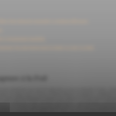
lleis
Notre démarche responsable
La fondation Mill'espoirs
ne
it
L'investissement immobilier
Patrimoine
Nos interventions dans les médias
La Lettre
Les flashs
rupture à la Fed
'accord préliminaire qui avait été signé dans la nuit du dimanche 14 juin. Cep
annulé son départ pour la Suisse, la Maison Blanche invoquant la "complexité l
Le Guide suprême Khamenei a déclaré avoir approuvé l'accord, tout en émettan
en Suisse, dimanche 21 juin. JD Vance représentait le camp américain, le prés
délégation iranienne ayant temporairement quitté la table après un message ju
feuille de route pour les soixante jours à venir, incluant un comité de haut niveau
tin, la délégation iranienne est rentrée à Téhéran, tandis que les équipes techn