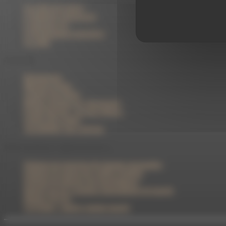
Les offres de gestion
L'ingénierie patrimoniale
L’assurance vie
L'investissement immobilier
Le crédit
A savoir
Réclamations
Mentions légales
Garantie des dépôts
Bonnes pratiques de cybersécurité
Fraude bancaire : les bons réflexes
Gestion des cookies
Accessibilité: non conforme
Informations réglementaires
Politique de protection des données personnelles
Politique de gestion des conflits d'intérêts
Politique de sélection des intermédiaires
Rapport sur les 5 premiers intermédiaires de marché
Rapport 29 LEC
Loi Eckert : rapport comptes inactifs