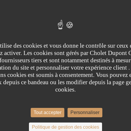
ent de la semaine a été celui de la réunion de la Fed, mercredi dernier. La F
rme sur l'inflation et avare en communication. Warsh bouleverse les codes de l
 la Fed. Les projections sont révisées à la hausse. Les indices finissent la 
utilise des cookies et vous donne le contrôle sur ceux
z activer. Les cookies sont gérés par Cholet Dupont 
fournisseurs tiers et sont notamment destinés à mesur
tion du site et personnaliser votre expérience client 
ains cookies est soumis à consentement. Vous pouvez 
x depuis ce bandeau ou les modifier depuis la page ge
cookies.
Tout accepter
Personnaliser
Politique de gestion des cookies