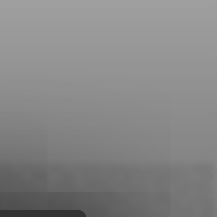
endant, en fin de semaine, la rencontre physique qui avait été prévue vendredi
ogistique". Malgré ce report, l'accord-cadre signé électroniquement le 17 juin
t des réserves. Ce weekend a finalement marqué une reprise des discussions.
ident du Parlement iranien Mohammad Bagher Ghalibaf le camp iranien, avec le
gé insultant de Donald Trump, avant de reprendre via les médiateurs. Au terme
, des groupes de travail sur le nucléaire, les sanctions et la vérification, ainsi
iques restent en Suisse pour poursuivre les discussions toute la semaine, signe